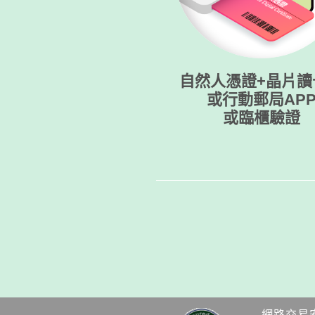
自然人憑證+晶片讀
或行動郵局AP
或臨櫃驗證
網路交易