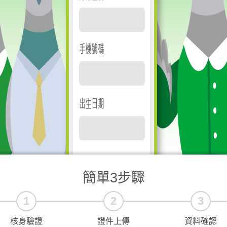
簡單3步驟
核身驗證
證件上傳
資料確認