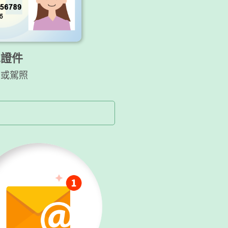
二證件
卡或駕照